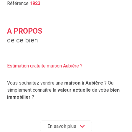
Référence
1923
A PROPOS
de ce bien
Estimation gratuite maison Aubière ?
Vous souhaitez vendre une
maison à Aubière
? Ou
simplement connaître la
valeur actuelle
de votre
bien
immobilier
?
Accord Immobilier 63
,
agence immobilière
indépendante locale
, vous propose une
estimation
immobilière gratuite
, fiable et précise à
Aubière
,
En savoir plus