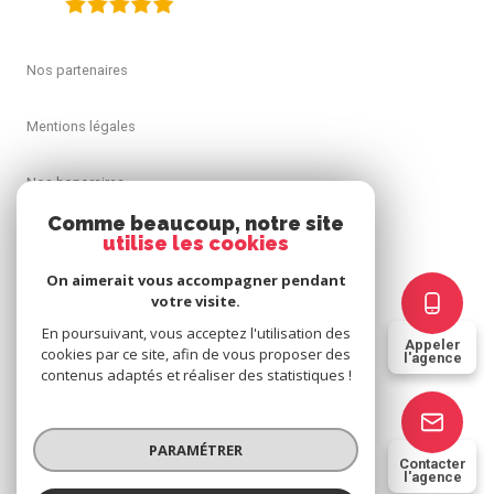
Nos partenaires
Mentions légales
Nos honoraires
Comme beaucoup, notre site
Admin
utilise les cookies
On aimerait vous accompagner pendant
Politique RGPD
votre visite.
En poursuivant, vous acceptez l'utilisation des
Appeler
Cookies
cookies par ce site, afin de vous proposer des
l'agence
contenus adaptés et réaliser des statistiques !
© 2026 | Tous droits réservés
PARAMÉTRER
Contacter
l'agence