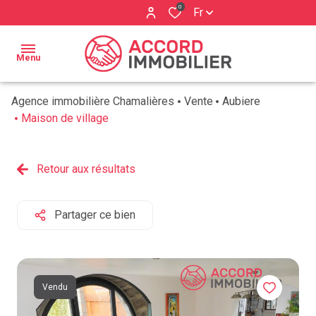
0
Fr
Menu
Agence immobilière Chamalières
Vente
Aubiere
ACCUEIL
Maison de village
BIENS À
Qui
VENDRE
Retour aux résultats
sommes
ESTIMATION
nous ?
Partager ce bien
BIENS
Nos
VENDUS
services
AVIS
Vendu
CLIENTS