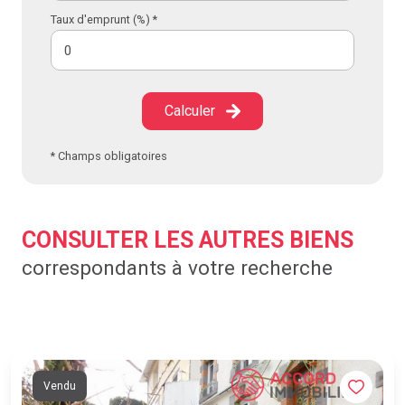
Notre mission : vous offrir une estimation immobilière
Taux d'emprunt (%) *
juste, fondée sur des données concrètes et une analyse
locale approfondie.
Calculer
* Champs obligatoires
CONSULTER LES AUTRES BIENS
correspondants à votre recherche
Vendu