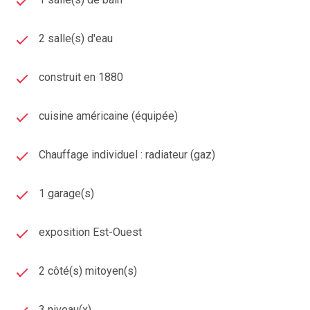
différents quartiers
2 salle(s) d'eau
construit en 1880
Méthode professionnelle d’
étude comparative de
marché (ECM)
cuisine américaine (équipée)
Chauffage individuel : radiateur (gaz)
Estimation adaptée
à chaque situation :
vente
,
succession
,
divorce
,
donation
1 garage(s)
exposition Est-Ouest
Expérience terrain solide
à
Aubière
et dans ses
environs
2 côté(s) mitoyen(s)
3 niveau(x)