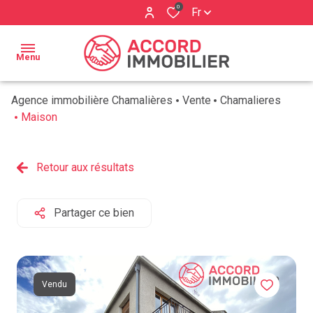
0
Fr
Menu
Agence immobilière Chamalières
Vente
Chamalieres
ACCUEIL
Maison
BIENS À
Qui
VENDRE
Retour aux résultats
sommes
ESTIMATION
nous ?
Partager ce bien
BIENS
Nos
VENDUS
services
AVIS
Vendu
CLIENTS