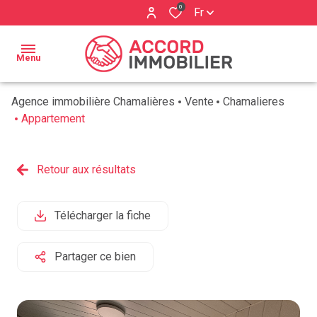
0
Fr
Menu
Agence immobilière Chamalières
Vente
Chamalieres
ACCUEIL
Appartement
BIENS À
Qui
VENDRE
Retour aux résultats
sommes
ESTIMATION
nous ?
Télécharger la fiche
BIENS
Nos
VENDUS
services
Partager ce bien
AVIS
CLIENTS