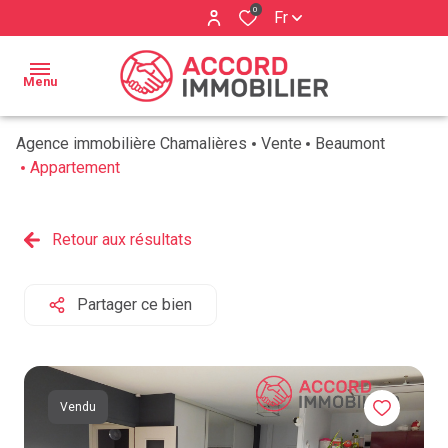
0
Fr
Menu
Agence immobilière Chamalières
Vente
Beaumont
ACCUEIL
Appartement
BIENS À
Qui
VENDRE
Retour aux résultats
sommes
ESTIMATION
nous ?
Partager ce bien
BIENS
Nos
VENDUS
services
AVIS
Vendu
CLIENTS