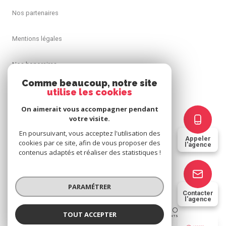
Nos partenaires
Mentions légales
Nos honoraires
Comme beaucoup, notre site
Admin
utilise les cookies
On aimerait vous accompagner pendant
Politique RGPD
votre visite.
En poursuivant, vous acceptez l'utilisation des
Appeler
Cookies
cookies par ce site, afin de vous proposer des
l'agence
contenus adaptés et réaliser des statistiques !
© 2026 | Tous droits réservés
PARAMÉTRER
Contacter
l'agence
Réalisé par
TOUT ACCEPTER
ACCORD IMMOBILIER 63