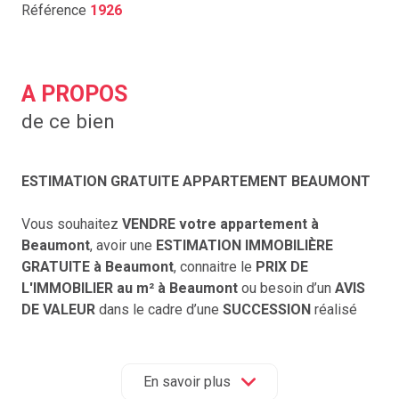
Référence
1926
A PROPOS
de ce bien
ESTIMATION GRATUITE APPARTEMENT BEAUMONT
Vous souhaitez
VENDRE votre appartement à
Beaumont
, avoir une
ESTIMATION IMMOBILIÈRE
GRATUITE à Beaumont
, connaitre le
PRIX DE
L'IMMOBILIER au m² à Beaumont
ou besoin d’un
AVIS
DE VALEUR
dans le cadre d’une
SUCCESSION
réalisé
par
une agence immobilière à Beaumont ?
Contactez
ACCORD IMMOBILIER 63
au 04 73 29 98 26
En savoir plus
ou cliquez sur
ESTIMATION
pour accéder au formulaire,