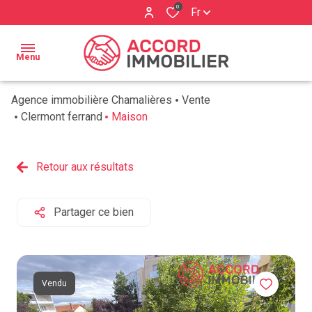
0
Fr
Menu
Agence immobilière Chamalières
Vente
ACCUEIL
Clermont ferrand
Maison
BIENS À
Qui
VENDRE
Retour aux résultats
sommes
ESTIMATION
nous ?
Partager ce bien
BIENS
Nos
VENDUS
services
AVIS
Vendu
CLIENTS