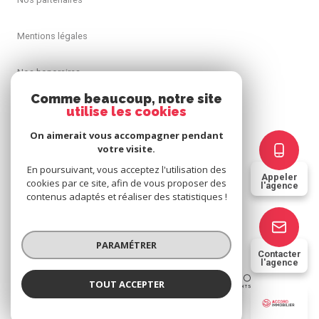
Mentions légales
Nos honoraires
Comme beaucoup, notre site
Admin
utilise les cookies
On aimerait vous accompagner pendant
Politique RGPD
votre visite.
En poursuivant, vous acceptez l'utilisation des
Appeler
Cookies
cookies par ce site, afin de vous proposer des
l'agence
contenus adaptés et réaliser des statistiques !
© 2026 | Tous droits réservés
PARAMÉTRER
Contacter
l'agence
Réalisé par
TOUT ACCEPTER
ACCORD IMMOBILIER 63
Agence