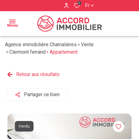
0
Fr
Menu
Agence immobilière Chamalières
Vente
ACCUEIL
Clermont ferrand
Appartement
BIENS À
Qui
VENDRE
Retour aux résultats
sommes
ESTIMATION
nous ?
Partager ce bien
BIENS
Nos
VENDUS
services
AVIS
Vendu
CLIENTS