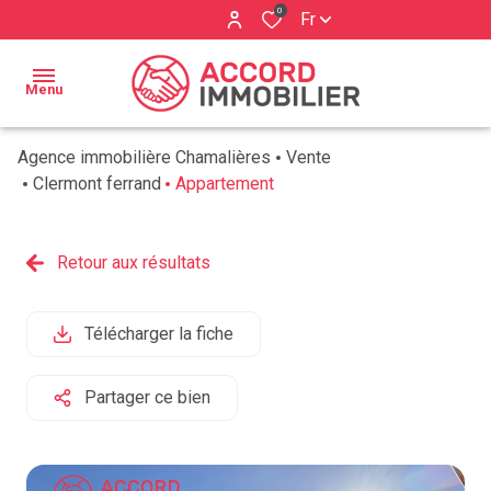
0
Fr
Menu
Agence immobilière Chamalières
Vente
ACCUEIL
Clermont ferrand
Appartement
BIENS À
Qui
VENDRE
Retour aux résultats
sommes
ESTIMATION
nous ?
Télécharger la fiche
BIENS
Nos
VENDUS
services
Partager ce bien
AVIS
CLIENTS