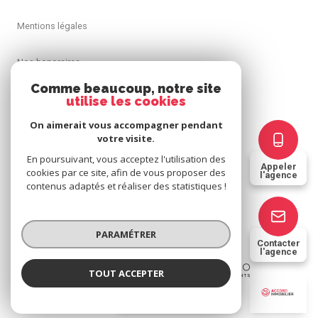
Mentions légales
Nos honoraires
Comme beaucoup, notre site
Admin
utilise les cookies
On aimerait vous accompagner pendant
Politique RGPD
votre visite.
En poursuivant, vous acceptez l'utilisation des
Appeler
Cookies
cookies par ce site, afin de vous proposer des
l'agence
contenus adaptés et réaliser des statistiques !
© 2026 | Tous droits réservés
PARAMÉTRER
Contacter
l'agence
Réalisé par
TOUT ACCEPTER
ACCORD IMMOBILIER 63
Agence