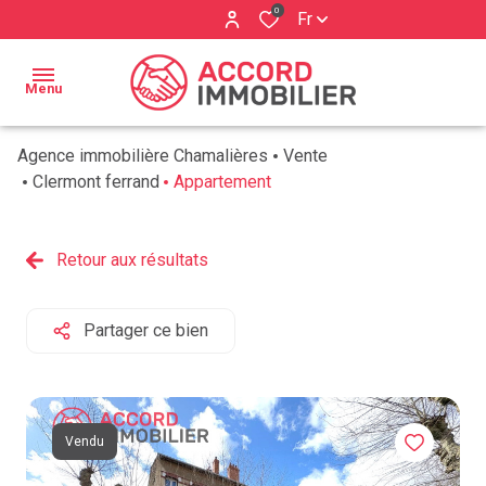
0
Fr
Menu
Agence immobilière Chamalières
Vente
ACCUEIL
Clermont ferrand
Appartement
BIENS À
Qui
VENDRE
Retour aux résultats
sommes
ESTIMATION
nous ?
Partager ce bien
BIENS
Nos
VENDUS
services
AVIS
Vendu
CLIENTS