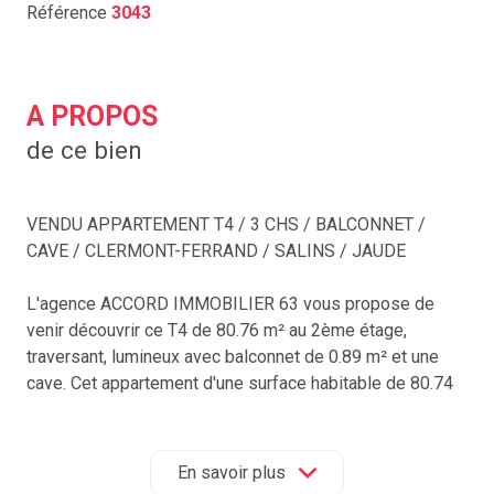
Référence
3043
A PROPOS
de ce bien
VENDU APPARTEMENT T4 / 3 CHS / BALCONNET /
CAVE / CLERMONT-FERRAND / SALINS / JAUDE
L'agence ACCORD IMMOBILIER 63 vous propose de
venir découvrir ce T4 de 80.76 m² au 2ème étage,
traversant, lumineux avec balconnet de 0.89 m² et une
cave. Cet appartement d'une surface habitable de 80.74
m² est composé d'une entrée avec placard, un salon
donnant sur balcon, cuisine indépendante, 3 chambres
(16 m², 14.83 m² et 10.38 m²), dégagements, salle de
En savoir plus
bains et WC indépendant. Chaudière gaz individuelle.