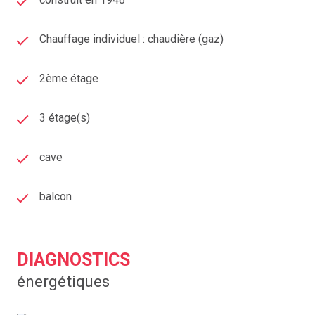
CONSOMMATION: D (205) / GES: D (44)
Montant estimé des dépenses annuelles d'énergie pour
Chauffage individuel : chaudière (gaz)
un usage standard : entre 1 510 € et 2 090 € par an. Prix
moyens des énergies indexés sur l'année au 1er janvier
2ème étage
2021, 2022, 2023 (abonnements compris).
3 étage(s)
Les informations sur les risques auxquels ce bien peut-
être exposé, y compris l'obligation légale de
débroussaillement, sont disponibles sur le site
cave
Géorisques : www.georisques.gouv.fr
balcon
DIAGNOSTICS
énergétiques