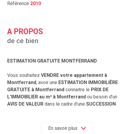
Référence
2010
A PROPOS
de ce bien
ESTIMATION GRATUITE MONTFERRAND
Vous souhaitez
VENDRE votre appartement à
Montferrand
, avoir une
ESTIMATION IMMOBILIÈRE
GRATUITE à Montferrand
connaitre le
PRIX DE
L'IMMOBILIER au m² à Montferrand
ou besoin d’un
AVIS DE VALEUR
dans le cadre d’une
SUCCESSION
réalisé par
une agence immobilière à Montferrand ?
Contactez
ACCORD IMMOBILIER 63
au 04 73 29 98 26
En savoir plus
ou cliquez sur
ESTIMATION
pour accéder au formulaire,