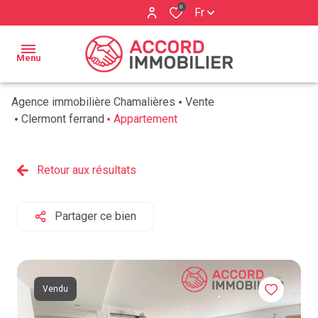
0
Fr
Menu
Agence immobilière Chamalières
Vente
ACCUEIL
Clermont ferrand
Appartement
BIENS À
Qui
VENDRE
Retour aux résultats
sommes
ESTIMATION
nous ?
Partager ce bien
BIENS
Nos
VENDUS
services
AVIS
Vendu
CLIENTS