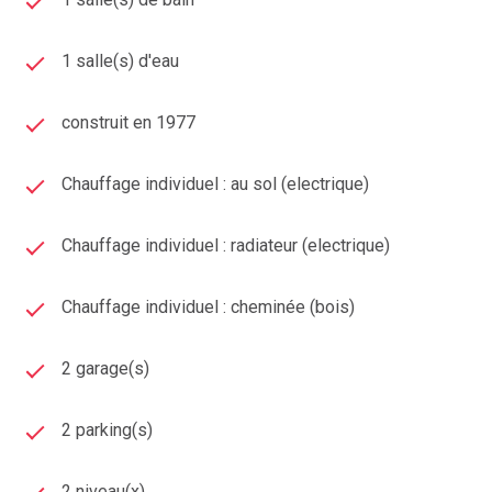
- Maîtrise précise des prix au m² à Royat
et dans ses
différents quartiers
1 salle(s) d'eau
- Méthode professionnelle d’étude comparative de
construit en 1977
marché (ECM)
- Estimation adaptée à chaque situation :
Chauffage individuel : au sol (electrique)
vente,
succession, divorce, donation
Chauffage individuel : radiateur (electrique)
- Expérience terrain solide à Royat et dans ses
environs
Chauffage individuel : cheminée (bois)
2 garage(s)
Notre méthode d’estimation immobilière à Romagnat
2 parking(s)
Chaque
bien immobilier
est évalué avec rigueur, en
2 niveau(x)