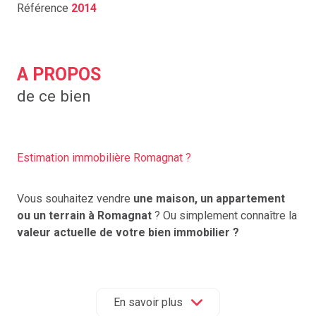
Référence
2014
A PROPOS
de ce bien
Estimation immobilière Romagnat ?
Vous souhaitez vendre
une maison, un appartement
ou un terrain à Romagnat
? Ou simplement connaître la
valeur actuelle de votre bien immobilier ?
Contactez-nous dès aujourd’hui au
04 73 29 98 26
ou
remplissez notre formulaire en ligne :
Remplir le
formulaire d'estimation
En savoir plus