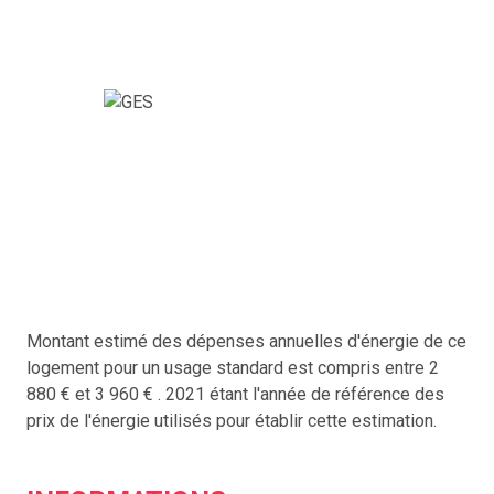
Exemple de bien vendu par notre agence immobilière à
Romagnat
Villa de 183 m² avec terrain de 1 506 m² – Romagnat
Vendue grâce à une
estimation réaliste
et à
notre
réseau d’acheteurs qualifiés.
Accord Immobilier 63 : votre agence immobilière à
Montant estimé des dépenses annuelles d'énergie de ce
Romagnat et alentours
logement pour un usage standard est compris entre 2
880 € et 3 960 € . 2021 étant l'année de référence des
Notre agence intervient à
Romagnat
, ainsi qu'à
prix de l'énergie utilisés pour établir cette estimation.
Clermont-Ferrand, Beaumont, Romagnat, Cournon
d'Auvergne
, et dans
toutes les communes proches
du Puy-de-Dôme (63).