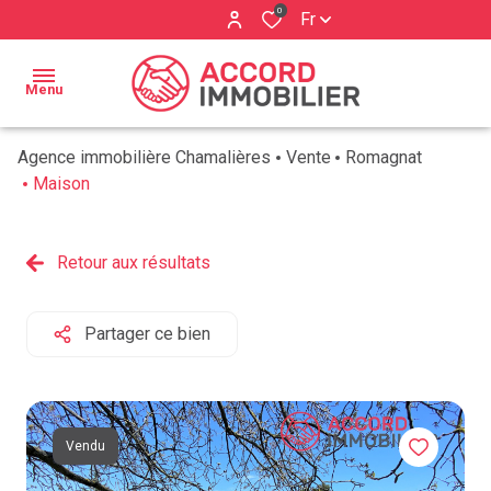
0
Fr
Menu
Agence immobilière Chamalières
Vente
Romagnat
ACCUEIL
Maison
BIENS À
Qui
VENDRE
Retour aux résultats
sommes
ESTIMATION
nous ?
Partager ce bien
BIENS
Nos
VENDUS
services
AVIS
Vendu
CLIENTS