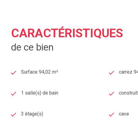
Contactez l'agence immobilière
ACCORD IMMOBILIER 63
années.
Nous réalisons également des
ESTIMATION
IMMOBILIÈ
CARACTÉRISTIQUES
Ferrand.
de ce bien
De nombreux clients nous ont déjà fait confiance alors, po
À très vite !
Surface 94,02 m²
carrez 9
ESTIMATION IMMOBILIÈRE GRATUITE CHAMALIÈRES
1 salle(s) de bain
construi
3 étage(s)
cave