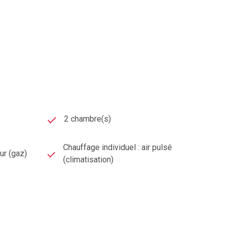
imentée sur le marché local depuis de nombreuses
 les proches environ de l’agglomération de
Clermont-
2 chambre(s)
Chauffage individuel : air pulsé
eur (gaz)
(climatisation)