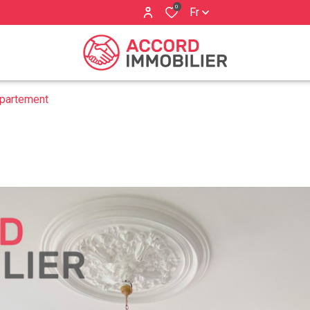
0
Fr
partement