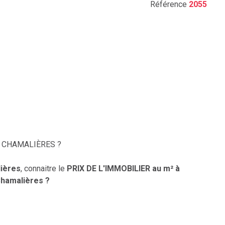
Référence
2055
 à CHAMALIÈRES ?
ières
, connaitre le
PRIX DE L'IMMOBILIER au m² à
Chamalières ?