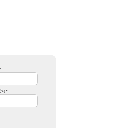
*
(%) *