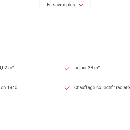
au 04 73 29 98 26, nous sommes une agence immobilière exper
En savoir plus
RE
GRATUITE
à
Clermont-Ferrand, Chamalières, Beaumont
et
urquoi pas vous ?
4,02 m²
séjour 28 m²
t en 1840
Chauffage collectif : radiat