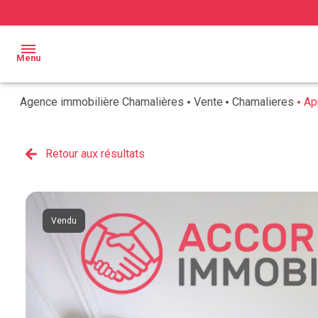
Menu
Agence immobilière Chamalières
Vente
Chamalieres
Ap
ACCUEIL
BIENS À
Retour aux résultats
Qui
VENDRE
sommes
ESTIMATION
nous ?
BIENS
Vendu
Nos
VENDUS
services
AVIS
CLIENTS
NOTRE