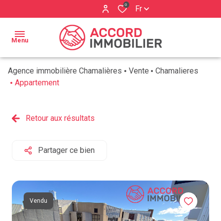
0
Fr
Menu
Agence immobilière Chamalières
Vente
Chamalieres
ACCUEIL
Appartement
BIENS À
Qui
VENDRE
Retour aux résultats
sommes
ESTIMATION
nous ?
Partager ce bien
BIENS
Nos
VENDUS
services
AVIS
Vendu
CLIENTS